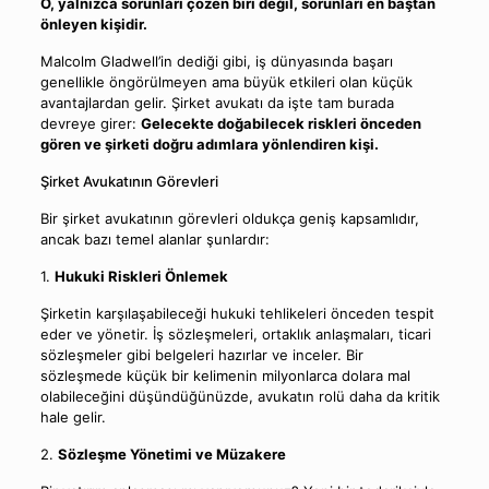
O, yalnızca sorunları çözen biri değil, sorunları en baştan
önleyen kişidir.
Malcolm Gladwell’in dediği gibi, iş dünyasında başarı
genellikle öngörülmeyen ama büyük etkileri olan küçük
avantajlardan gelir. Şirket avukatı da işte tam burada
devreye girer:
Gelecekte doğabilecek riskleri önceden
gören ve şirketi doğru adımlara yönlendiren kişi.
Şirket Avukatının Görevleri
Bir şirket avukatının görevleri oldukça geniş kapsamlıdır,
ancak bazı temel alanlar şunlardır:
1.
Hukuki Riskleri Önlemek
Şirketin karşılaşabileceği hukuki tehlikeleri önceden tespit
eder ve yönetir. İş sözleşmeleri, ortaklık anlaşmaları, ticari
sözleşmeler gibi belgeleri hazırlar ve inceler. Bir
sözleşmede küçük bir kelimenin milyonlarca dolara mal
olabileceğini düşündüğünüzde, avukatın rolü daha da kritik
hale gelir.
2.
Sözleşme Yönetimi ve Müzakere