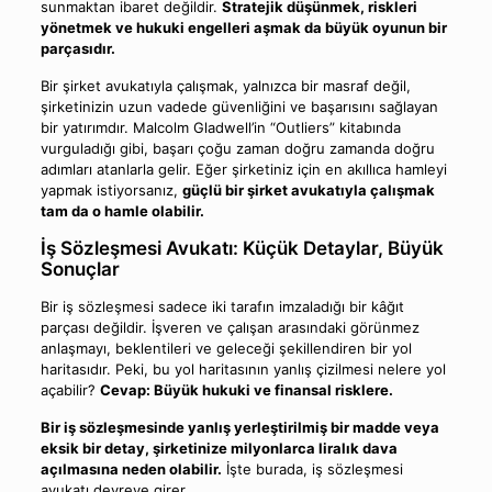
sunmaktan ibaret değildir.
Stratejik düşünmek, riskleri
yönetmek ve hukuki engelleri aşmak da büyük oyunun bir
parçasıdır.
Bir şirket avukatıyla çalışmak, yalnızca bir masraf değil,
şirketinizin uzun vadede güvenliğini ve başarısını sağlayan
bir yatırımdır. Malcolm Gladwell’in “Outliers” kitabında
vurguladığı gibi, başarı çoğu zaman doğru zamanda doğru
adımları atanlarla gelir. Eğer şirketiniz için en akıllıca hamleyi
yapmak istiyorsanız,
güçlü bir şirket avukatıyla çalışmak
tam da o hamle olabilir.
İş Sözleşmesi Avukatı: Küçük Detaylar, Büyük
Sonuçlar
Bir iş sözleşmesi sadece iki tarafın imzaladığı bir kâğıt
parçası değildir. İşveren ve çalışan arasındaki görünmez
anlaşmayı, beklentileri ve geleceği şekillendiren bir yol
haritasıdır. Peki, bu yol haritasının yanlış çizilmesi nelere yol
açabilir?
Cevap: Büyük hukuki ve finansal risklere.
Bir iş sözleşmesinde yanlış yerleştirilmiş bir madde veya
eksik bir detay, şirketinize milyonlarca liralık dava
açılmasına neden olabilir.
İşte burada, iş sözleşmesi
avukatı devreye girer.