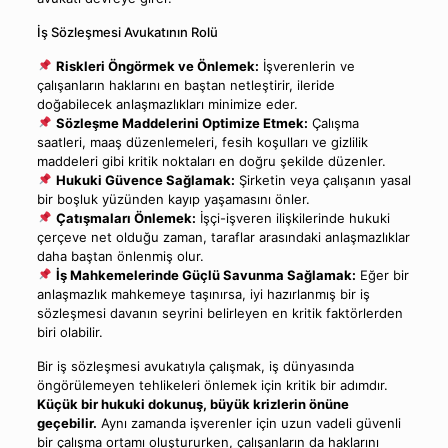
İş Sözleşmesi Avukatının Rolü
Riskleri Öngörmek ve Önlemek:
İşverenlerin ve
çalışanların haklarını en baştan netleştirir, ileride
doğabilecek anlaşmazlıkları minimize eder.
Sözleşme Maddelerini Optimize Etmek:
Çalışma
saatleri, maaş düzenlemeleri, fesih koşulları ve gizlilik
maddeleri gibi kritik noktaları en doğru şekilde düzenler.
Hukuki Güvence Sağlamak:
Şirketin veya çalışanın yasal
bir boşluk yüzünden kayıp yaşamasını önler.
Çatışmaları Önlemek:
İşçi-işveren ilişkilerinde hukuki
çerçeve net olduğu zaman, taraflar arasındaki anlaşmazlıklar
daha baştan önlenmiş olur.
İş Mahkemelerinde Güçlü Savunma Sağlamak:
Eğer bir
anlaşmazlık mahkemeye taşınırsa, iyi hazırlanmış bir iş
sözleşmesi davanın seyrini belirleyen en kritik faktörlerden
biri olabilir.
Bir iş sözleşmesi avukatıyla çalışmak, iş dünyasında
öngörülemeyen tehlikeleri önlemek için kritik bir adımdır.
Küçük bir hukuki dokunuş, büyük krizlerin önüne
geçebilir.
Aynı zamanda işverenler için uzun vadeli güvenli
bir çalışma ortamı oluştururken, çalışanların da haklarını