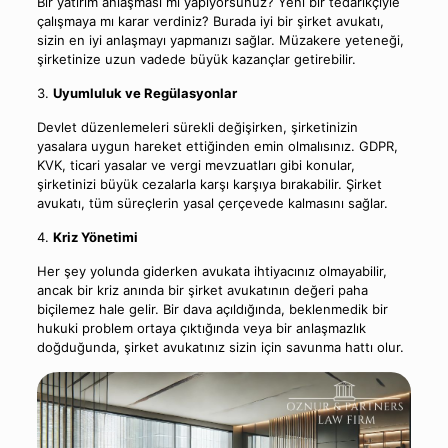
Bir yatırım anlaşması mı yapıyorsunuz? Yeni bir tedarikçiyle
çalışmaya mı karar verdiniz? Burada iyi bir şirket avukatı,
sizin en iyi anlaşmayı yapmanızı sağlar. Müzakere yeteneği,
şirketinize uzun vadede büyük kazançlar getirebilir.
3.
Uyumluluk ve Regülasyonlar
Devlet düzenlemeleri sürekli değişirken, şirketinizin
yasalara uygun hareket ettiğinden emin olmalısınız. GDPR,
KVK, ticari yasalar ve vergi mevzuatları gibi konular,
şirketinizi büyük cezalarla karşı karşıya bırakabilir. Şirket
avukatı, tüm süreçlerin yasal çerçevede kalmasını sağlar.
4.
Kriz Yönetimi
Her şey yolunda giderken avukata ihtiyacınız olmayabilir,
ancak bir kriz anında bir şirket avukatının değeri paha
biçilemez hale gelir. Bir dava açıldığında, beklenmedik bir
hukuki problem ortaya çıktığında veya bir anlaşmazlık
doğduğunda, şirket avukatınız sizin için savunma hattı olur.