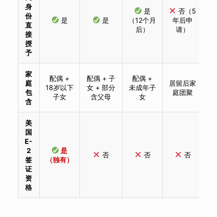
身
是
否（5
份
是
是
（12个月
年后申
直
后）
请）
接
授
予
家
配偶 +
配偶 + 子
配偶 +
庭
居留后家
18岁以下
女 + 部分
未成年子
包
庭团聚
子女
含父母
女
含
美
国
E-
2
是
否
否
否
签
（独有）
证
资
格