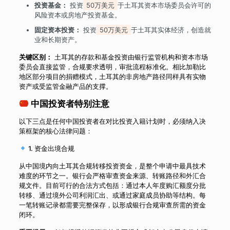
投资基金：
投资
50万美元
于土耳其资本市场委员会许可的
风险资本或房地产投资基金。
固定资本投资：
投资
50万美元
于土耳其实体经济，创造就
业和长期资产。
关键区别：
土耳其的存款和基金投资由银行监管机构和资本市场
委员会直接监管，合规要求透明，审批流程标准化。相比加勒比
地区部分项目的捐赠模式，土耳其的非房地产路径同样具有实物
资产或受监管金融产品的支撑。
中国投资者特别注意
以下三点是任何中国投资者在对比投资入籍计划时，必须纳入决
策框架的核心法律问题：
1. 资金出境合规
从中国境内向土耳其合规转移投资资金，是整个申请中最具技术
难度的环节之一。银行会严格审查资金来源、转账路径和外汇合
规文件。目前可行的合法方式包括：通过本人年度购汇额度分批
转移、通过境外公司利润汇出、或通过家庭成员协助等结构。每
一笔转账记录都需要完整保存，以形成银行合规审查所需的资金
闭环。