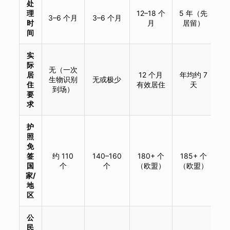
处
理
12–18 个
5 年（先
3–6 个月
3–6 个月
时
月
居留）
间
实
际
无（一次
居
12 个月
年均约 7
生物识别
无或极少
住
有效居住
天
到场）
要
求
护
照
免
签
约 110
140–160
180+ 个
185+ 个
国
个
个
（欧盟）
（欧盟）
家/
地
区
公
民