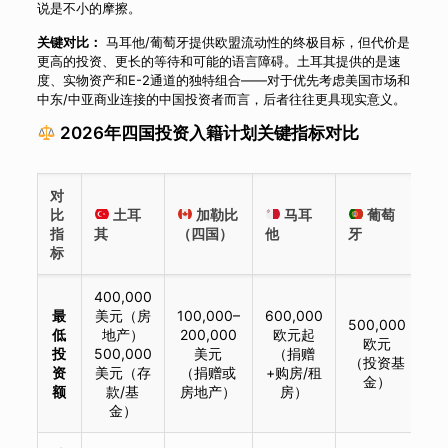
说是不小的摩擦。
关键对比：
马耳他/葡萄牙提供欧盟流动性的终极目标，但代价是
更高的投资、更长的等待和可能的语言障碍。土耳其提供的是速
度、实物资产和E-2通道的独特组合——对于优先考虑美国市场和
中东/中亚商业连接的中国投资者而言，后者往往更具现实意义。
2026年四国投资入籍计划关键指标对比
对
比
土耳
加勒比
马耳
葡萄
指
其
（四国）
他
牙
标
400,000
最
美元（房
100,000–
600,000
500,000
低
地产）
200,000
欧元起
欧元
投
500,000
美元
（捐赠
（投资基
资
美元（存
（捐赠或
+购房/租
金）
额
款/基
房地产）
房）
金）