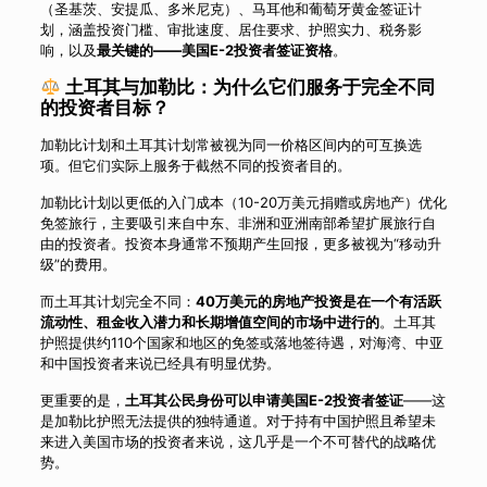
（圣基茨、安提瓜、多米尼克）、马耳他和葡萄牙黄金签证计
划，涵盖投资门槛、审批速度、居住要求、护照实力、税务影
响，以及
最关键的——美国E-2投资者签证资格
。
土耳其与加勒比：为什么它们服务于完全不同
的投资者目标？
加勒比计划和土耳其计划常被视为同一价格区间内的可互换选
项。但它们实际上服务于截然不同的投资者目的。
加勒比计划以更低的入门成本（10-20万美元捐赠或房地产）优化
免签旅行，主要吸引来自中东、非洲和亚洲南部希望扩展旅行自
由的投资者。投资本身通常不预期产生回报，更多被视为“移动升
级”的费用。
而土耳其计划完全不同：
40万美元的房地产投资是在一个有活跃
流动性、租金收入潜力和长期增值空间的市场中进行的
。土耳其
护照提供约110个国家和地区的免签或落地签待遇，对海湾、中亚
和中国投资者来说已经具有明显优势。
更重要的是，
土耳其公民身份可以申请美国E-2投资者签证
——这
是加勒比护照无法提供的独特通道。对于持有中国护照且希望未
来进入美国市场的投资者来说，这几乎是一个不可替代的战略优
势。