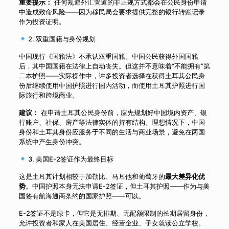
重要提示：
任何规避外汇管道的非正规方式都会在公民身份申请
中造成致命风险——因为移民局会要求提供完整的银行转账记录
作为投资证明。
2. 双重国籍与身份规划
中国现行《国籍法》不承认双重国籍。中国公民获得外国国籍
后，其中国国籍在法律上自动丧失。但这并不意味着“不能拥有”第
二本护照——实际操作中，许多投资者选择在获得土耳其公民身
份后继续使用中国护照进行国内活动，而使用土耳其护照进行国
际旅行和跨境商业。
建议：
在申请土耳其公民身份前，应先规划好中国境内资产、银
行账户、社保、房产等法律实体的持有结构。理想情况下，中国
身份和土耳其身份应服务于不同的生活与商业场景，避免在两国
系统中产生身份冲突。
3. 美国E-2签证作为最终目标
这是土耳其计划相较于加勒比、马耳他和葡萄牙的
最大差异化优
势
。中国护照本身无法申请E-2签证，但土耳其护照——作为与美
国签有航海通商条约的国家护照——可以。
E-2签证不是绿卡，但它是无排期、无配额限制的长期居留身份，
允许投资者和家人在美国居住、经营企业、子女就读公立学校。