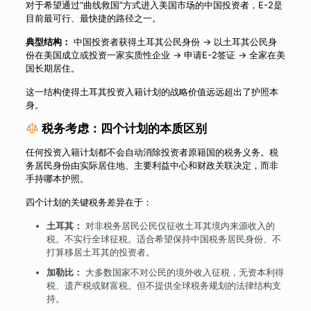
对于希望通过“曲线救国”方式进入美国市场的中国投资者，E-2是
目前最可行、最快捷的路径之一。
典型结构：
中国投资者获得土耳其公民身份 → 以土耳其公民身
份在美国成立或投资一家实质性企业 → 申请E-2签证 → 全家在美
国长期居住。
这一结构使得土耳其投资入籍计划的战略价值远远超出了护照本
身。
税务考虑：四个计划的本质区别
任何投资入籍计划都不会自动消除投资者原籍国的税务义务。税
务居民身份由实际居住地、主要利益中心和财政关联决定，而非
手持哪本护照。
四个计划的关键税务差异在于：
土耳其：
对非税务居民公民仅征收土耳其境内来源收入的
税。不实行全球征税。适合希望保持中国税务居民身份、不
打算移居土耳其的投资者。
加勒比：
大多数国家不对公民的境外收入征税，无资本利得
税、遗产税或财富税。但不提供全球税务规划的法律结构支
持。