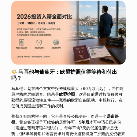
马耳他与葡萄牙：欧盟护照值得等待和付出
吗？
马耳他计划在四个方案中投资规模最大（60万欧元起），并伴随
最严格的尽职调查。结果是
欧盟护照
，这是目前通过投资移民可
获得的最强流动性文件——完整的欧盟自由流动、申根旅行、在
任何成员国生活和工作的权利。
葡萄牙则结构性不同：它不是直接公民身份，而是一个
居留路
径
。黄金签证授予可续签的居留许可，
5年后
才可申请公民身份
（需通过葡萄牙语A2测试）。每年平均7天的低居住要求是优
势，但5年等待期和语言要求对需要快速获得第二护照的投资者来