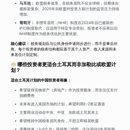
马耳他：
欧盟税务体系，非税务居民不征全球税，但整体合
规框架复杂。2025年后欧盟对投资入籍计划的监管压力持续
增加。
葡萄牙：
非惯常居民（NHR）制度在2024年后已被新的
IFICI制度取代，仅适用于特定专业类别。投资者不应再以旧
NHR制度作为税务优化的主要依据。
核心建议：
税务规划应与公民身份申请同步进行，而不是事后补
救。每个投资者的税务结构都应基于其个人资产、收入来源和未
来居住计划定制。
哪些投资者更适合土耳其而非加勒比或欧盟计
划？
适合土耳其计划的中国投资者画像：
希望获得实物资产（房地产）作为投资载体，而非仅仅支付
捐赠费用
未来有进入美国市场的计划，希望利用E-2签证通道
主要商业活动在中东、中亚、东欧或土耳其本土
希望维持中国税务居民身份，不想立即移居欧盟
需要快速（3-6个月）获得第二护照，无法等待5年居留期