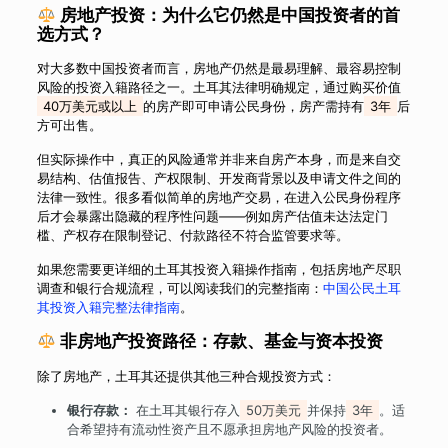
房地产投资：为什么它仍然是中国投资者的首
选方式？
对大多数中国投资者而言，房地产仍然是最易理解、最容易控制
风险的投资入籍路径之一。土耳其法律明确规定，通过购买价值
40万美元或以上
的房产即可申请公民身份，房产需持有
3年
后
方可出售。
但实际操作中，真正的风险通常并非来自房产本身，而是来自交
易结构、估值报告、产权限制、开发商背景以及申请文件之间的
法律一致性。很多看似简单的房地产交易，在进入公民身份程序
后才会暴露出隐藏的程序性问题——例如房产估值未达法定门
槛、产权存在限制登记、付款路径不符合监管要求等。
如果您需要更详细的土耳其投资入籍操作指南，包括房地产尽职
调查和银行合规流程，可以阅读我们的完整指南：
中国公民土耳
其投资入籍完整法律指南
。
非房地产投资路径：存款、基金与资本投资
除了房地产，土耳其还提供其他三种合规投资方式：
银行存款：
在土耳其银行存入
50万美元
并保持
3年
。适
合希望持有流动性资产且不愿承担房地产风险的投资者。