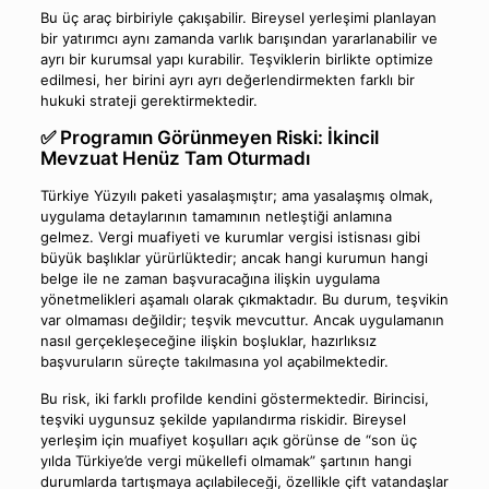
Bu üç araç birbiriyle çakışabilir. Bireysel yerleşimi planlayan
bir yatırımcı aynı zamanda varlık barışından yararlanabilir ve
ayrı bir kurumsal yapı kurabilir. Teşviklerin birlikte optimize
edilmesi, her birini ayrı ayrı değerlendirmekten farklı bir
hukuki strateji gerektirmektedir.
✅ Programın Görünmeyen Riski: İkincil
Mevzuat Henüz Tam Oturmadı
Türkiye Yüzyılı paketi yasalaşmıştır; ama yasalaşmış olmak,
uygulama detaylarının tamamının netleştiği anlamına
gelmez. Vergi muafiyeti ve kurumlar vergisi istisnası gibi
büyük başlıklar yürürlüktedir; ancak hangi kurumun hangi
belge ile ne zaman başvuracağına ilişkin uygulama
yönetmelikleri aşamalı olarak çıkmaktadır. Bu durum, teşvikin
var olmaması değildir; teşvik mevcuttur. Ancak uygulamanın
nasıl gerçekleşeceğine ilişkin boşluklar, hazırlıksız
başvuruların süreçte takılmasına yol açabilmektedir.
Bu risk, iki farklı profilde kendini göstermektedir. Birincisi,
teşviki uygunsuz şekilde yapılandırma riskidir. Bireysel
yerleşim için muafiyet koşulları açık görünse de “son üç
yılda Türkiye’de vergi mükellefi olmamak” şartının hangi
durumlarda tartışmaya açılabileceği, özellikle çift vatandaşlar