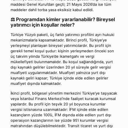
maddesi Genel Kurul’dan geçti; 21 Mayıs 2026’da ise tüm
maddeler dahil torba yasa eksiksiz kabul edildi.
⚖️ Programdan kimler yararlanabilir? Bireysel
yatırımcı için koşullar neler?
Türkiye Yüzyılı paketi, üç farklı yatırımcı profilini ayrı hukuki
mekanizmalarla kapsamaktadır. Birinci profil, Türkiye’ye
yerleşmeyi planlayan bireysel yatırımcılardır. Bu profil için
gerekli temel koşul şudur: kişinin yerleşmeden önceki son
üç takvim yılında Türkiye’de ikametgahı ve vergi
mükellefiyeti bulunmamalıdır. Bu koşul sağlandığında, yurt
dışı kaynaklı gelirler üzerinden 20 yıl süreyle gelir vergisi
muafiyeti uygulanmaktadır. Muafiyet yalnızca yurt dışı
kaynaklı geliri kapsar; Türkiye içinde elde edilen gelirler
muafiyet dışında kalmaktadır.
İkinci profil, bölgesel yönetim merkezini Türkiye’ye taşıyacak
veya İstanbul Finans Merkezi’nde faaliyet kuracak kurumsal
yapılardır. Bu profil için teşvik 20 yıl boyunca kurumlar
vergisi istisnasına uzanmaktadır: İFM içinde elde edilen
kazançların yüzde 100’ü, İFM dışında elde edilen yurt dışı
operasyon kazançlarının ise yüzde 95’i kurumlar vergisi
matrahından düşülebilmektedir. Transit ticaret ve yurt dışı