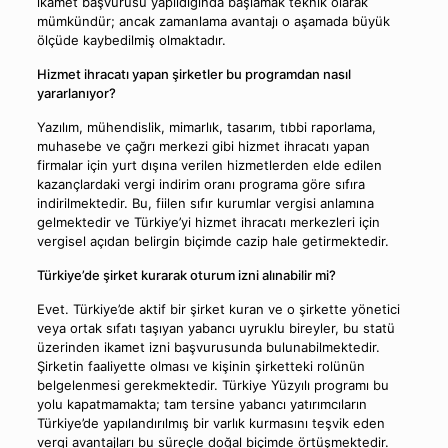
ikamet başvurusu yapıldığında başlamak teknik olarak
mümkündür; ancak zamanlama avantajı o aşamada büyük
ölçüde kaybedilmiş olmaktadır.
Hizmet ihracatı yapan şirketler bu programdan nasıl
yararlanıyor?
Yazılım, mühendislik, mimarlık, tasarım, tıbbi raporlama,
muhasebe ve çağrı merkezi gibi hizmet ihracatı yapan
firmalar için yurt dışına verilen hizmetlerden elde edilen
kazançlardaki vergi indirim oranı programa göre sıfıra
indirilmektedir. Bu, fiilen sıfır kurumlar vergisi anlamına
gelmektedir ve Türkiye’yi hizmet ihracatı merkezleri için
vergisel açıdan belirgin biçimde cazip hale getirmektedir.
Türkiye’de şirket kurarak oturum izni alınabilir mi?
Evet. Türkiye’de aktif bir şirket kuran ve o şirkette yönetici
veya ortak sıfatı taşıyan yabancı uyruklu bireyler, bu statü
üzerinden ikamet izni başvurusunda bulunabilmektedir.
Şirketin faaliyette olması ve kişinin şirketteki rolünün
belgelenmesi gerekmektedir. Türkiye Yüzyılı programı bu
yolu kapatmamakta; tam tersine yabancı yatırımcıların
Türkiye’de yapılandırılmış bir varlık kurmasını teşvik eden
vergi avantajları bu süreçle doğal biçimde örtüşmektedir.