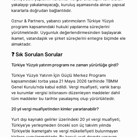
yakalayıp yakalamayacağı, kuruluş aşamasında alınan yapısal
kararlarla doğrudan bağlantılıdır.
Oznur & Partners, yabancı yatırımcıların Türkiye Yüzyılı
programı kapsamındaki hukuki yapılanma süreçlerini
yürütmektedir. Uygunluk değerlendirmesinden başlayarak
ikamet, vatandaşlık ve şirket süreçlerini entegre biçimde ele
almaktadır.
❓ Sık Sorulan Sorular
Türkiye Yüzyılı yatırım programı ne zaman yürürlüğe girdi?
Türkiye Yüzyılı Yatırım İçin Güçlü Merkez Programı
kapsamındaki torba yasa 21 Mayıs 2026 tarihinde TBMM
Genel Kurulu’nda kabul edildi. Vergi muafiyeti, varlık barışı
ve kurumlar vergisi istisnasını düzenleyen maddeler dahil
tüm maddeler bu tarihte yasalaşmış olup yürürlüktedir.
20 yıl vergi muafiyetinden kimler yararlanabilir?
Yurt dışı kaynaklı gelirler üzerindeki 20 yıl vergi muafiyeti,
Türkiye’ye yerleşmeden önceki son üç takvim yılında
Türkiye’de ikametgahı ve vergi mükellefiyeti bulunmayan
kişilere uygulanmaktadır. Bu koşul; yurt dışında yaşayan