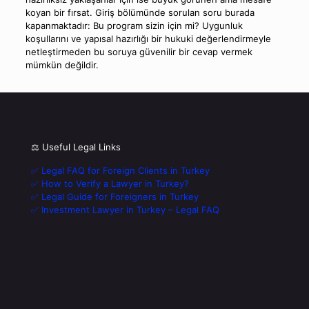
koyan bir fırsat. Giriş bölümünde sorulan soru burada
kapanmaktadır: Bu program sizin için mi? Uygunluk
koşullarını ve yapısal hazırlığı bir hukuki değerlendirmeyle
netleştirmeden bu soruya güvenilir bir cevap vermek
mümkün değildir.
⚖️ Useful Legal Links
✅ Legal FAQ for Foreign Clients in Turkey
✅ How to Verify a Lawyer in Turkey?
✅ Legal Guide for Foreigners in Turkey
✅ Investment Lawyer in Turkey – Legal FAQ