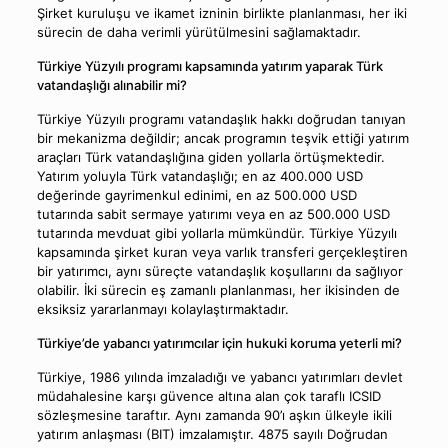
Şirket kuruluşu ve ikamet izninin birlikte planlanması, her iki
sürecin de daha verimli yürütülmesini sağlamaktadır.
Türkiye Yüzyılı programı kapsamında yatırım yaparak Türk
vatandaşlığı alınabilir mi?
Türkiye Yüzyılı programı vatandaşlık hakkı doğrudan tanıyan
bir mekanizma değildir; ancak programın teşvik ettiği yatırım
araçları Türk vatandaşlığına giden yollarla örtüşmektedir.
Yatırım yoluyla Türk vatandaşlığı; en az 400.000 USD
değerinde gayrimenkul edinimi, en az 500.000 USD
tutarında sabit sermaye yatırımı veya en az 500.000 USD
tutarında mevduat gibi yollarla mümkündür. Türkiye Yüzyılı
kapsamında şirket kuran veya varlık transferi gerçekleştiren
bir yatırımcı, aynı süreçte vatandaşlık koşullarını da sağlıyor
olabilir. İki sürecin eş zamanlı planlanması, her ikisinden de
eksiksiz yararlanmayı kolaylaştırmaktadır.
Türkiye’de yabancı yatırımcılar için hukuki koruma yeterli mi?
Türkiye, 1986 yılında imzaladığı ve yabancı yatırımları devlet
müdahalesine karşı güvence altına alan çok taraflı ICSID
sözleşmesine taraftır. Aynı zamanda 90’ı aşkın ülkeyle ikili
yatırım anlaşması (BIT) imzalamıştır. 4875 sayılı Doğrudan