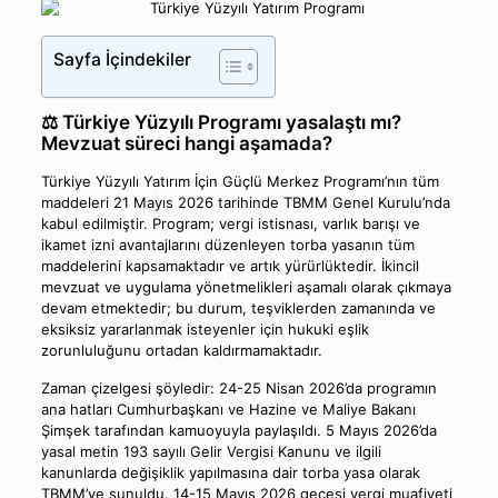
Sayfa İçindekiler
⚖️ Türkiye Yüzyılı Programı yasalaştı mı?
Mevzuat süreci hangi aşamada?
Türkiye Yüzyılı Yatırım İçin Güçlü Merkez Programı’nın tüm
maddeleri 21 Mayıs 2026 tarihinde TBMM Genel Kurulu’nda
kabul edilmiştir. Program; vergi istisnası, varlık barışı ve
ikamet izni avantajlarını düzenleyen torba yasanın tüm
maddelerini kapsamaktadır ve artık yürürlüktedir. İkincil
mevzuat ve uygulama yönetmelikleri aşamalı olarak çıkmaya
devam etmektedir; bu durum, teşviklerden zamanında ve
eksiksiz yararlanmak isteyenler için hukuki eşlik
zorunluluğunu ortadan kaldırmamaktadır.
Zaman çizelgesi şöyledir: 24-25 Nisan 2026’da programın
ana hatları Cumhurbaşkanı ve Hazine ve Maliye Bakanı
Şimşek tarafından kamuoyuyla paylaşıldı. 5 Mayıs 2026’da
yasal metin 193 sayılı Gelir Vergisi Kanunu ve ilgili
kanunlarda değişiklik yapılmasına dair torba yasa olarak
TBMM’ye sunuldu. 14-15 Mayıs 2026 gecesi vergi muafiyeti