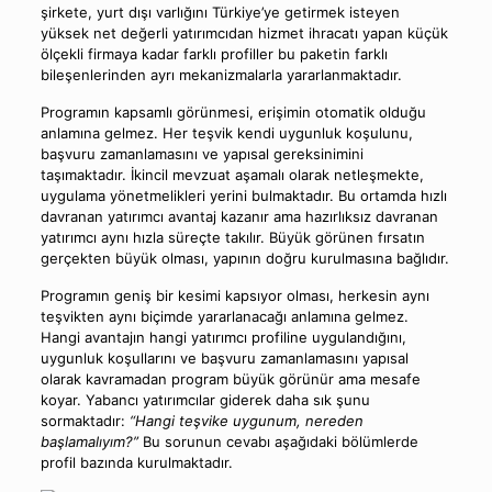
şirkete, yurt dışı varlığını Türkiye’ye getirmek isteyen
yüksek net değerli yatırımcıdan hizmet ihracatı yapan küçük
ölçekli firmaya kadar farklı profiller bu paketin farklı
bileşenlerinden ayrı mekanizmalarla yararlanmaktadır.
Programın kapsamlı görünmesi, erişimin otomatik olduğu
anlamına gelmez. Her teşvik kendi uygunluk koşulunu,
başvuru zamanlamasını ve yapısal gereksinimini
taşımaktadır. İkincil mevzuat aşamalı olarak netleşmekte,
uygulama yönetmelikleri yerini bulmaktadır. Bu ortamda hızlı
davranan yatırımcı avantaj kazanır ama hazırlıksız davranan
yatırımcı aynı hızla süreçte takılır. Büyük görünen fırsatın
gerçekten büyük olması, yapının doğru kurulmasına bağlıdır.
Programın geniş bir kesimi kapsıyor olması, herkesin aynı
teşvikten aynı biçimde yararlanacağı anlamına gelmez.
Hangi avantajın hangi yatırımcı profiline uygulandığını,
uygunluk koşullarını ve başvuru zamanlamasını yapısal
olarak kavramadan program büyük görünür ama mesafe
koyar. Yabancı yatırımcılar giderek daha sık şunu
sormaktadır:
“Hangi teşvike uygunum, nereden
başlamalıyım?”
Bu sorunun cevabı aşağıdaki bölümlerde
profil bazında kurulmaktadır.