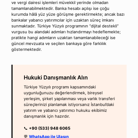
ve vergi dairesi işlemleri müvekkil yerinde olmadan
tamamlanabilmektedir. Banka hesabı açılışı ise çoğu
kurumda hâlâ yüz yüze görüşme gerektirmekte; ancak bazı
bankalar yabancı yatırımcılar için uzaktan süreç imkanı
sunmaktadır. Türkiye Yüzyılı programının “dijital destekli”
vurgusu bu alandaki adımları hızlandırmayı hedeflemekte;
pratikte hangi adımların uzaktan tamamlanabileceği ise
güncel mevzuata ve seçilen bankaya göre farklılık
göstermektedir.
Hukuki Danışmanlık Alın
Türkiye Yüzyılı programı kapsamındaki
uygunluğunuzu değerlendirmek, bireysel
yerleşim, şirket yapılanması veya varlık transferi
süreçlerinizi planlamak istiyorsanız İstanbul’daki
yatırım ve yabancı yatırımcı hukuku ekibimiz
danışmanlık için hazırdır.
📞
+90 (533) 948 6065
💬
WhatsApp ile Ulaşın