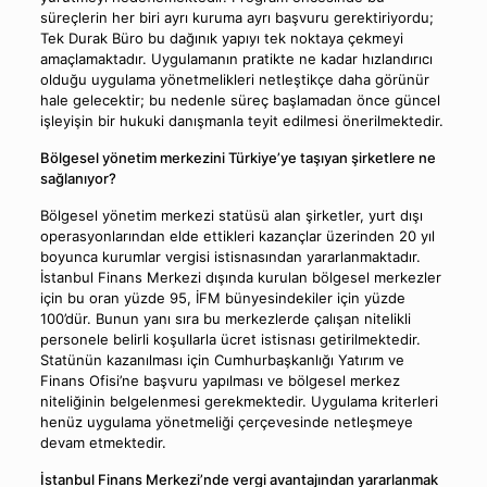
süreçlerin her biri ayrı kuruma ayrı başvuru gerektiriyordu;
Tek Durak Büro bu dağınık yapıyı tek noktaya çekmeyi
amaçlamaktadır. Uygulamanın pratikte ne kadar hızlandırıcı
olduğu uygulama yönetmelikleri netleştikçe daha görünür
hale gelecektir; bu nedenle süreç başlamadan önce güncel
işleyişin bir hukuki danışmanla teyit edilmesi önerilmektedir.
Bölgesel yönetim merkezini Türkiye’ye taşıyan şirketlere ne
sağlanıyor?
Bölgesel yönetim merkezi statüsü alan şirketler, yurt dışı
operasyonlarından elde ettikleri kazançlar üzerinden 20 yıl
boyunca kurumlar vergisi istisnasından yararlanmaktadır.
İstanbul Finans Merkezi dışında kurulan bölgesel merkezler
için bu oran yüzde 95, İFM bünyesindekiler için yüzde
100’dür. Bunun yanı sıra bu merkezlerde çalışan nitelikli
personele belirli koşullarla ücret istisnası getirilmektedir.
Statünün kazanılması için Cumhurbaşkanlığı Yatırım ve
Finans Ofisi’ne başvuru yapılması ve bölgesel merkez
niteliğinin belgelenmesi gerekmektedir. Uygulama kriterleri
henüz uygulama yönetmeliği çerçevesinde netleşmeye
devam etmektedir.
İstanbul Finans Merkezi’nde vergi avantajından yararlanmak