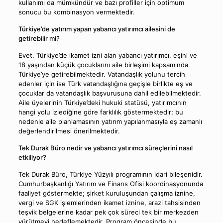
kullanımı da mümkündür ve bazı profiller için optimum
sonucu bu kombinasyon vermektedir.
Türkiye’de yatırım yapan yabancı yatırımcı ailesini de
getirebilir mi?
Evet. Türkiye’de ikamet izni alan yabancı yatırımcı, eşini ve
18 yaşından küçük çocuklarını aile birleşimi kapsamında
Türkiye’ye getirebilmektedir. Vatandaşlık yolunu tercih
edenler için ise Türk vatandaşlığına geçişle birlikte eş ve
çocuklar da vatandaşlık başvurusuna dahil edilebilmektedir.
Aile üyelerinin Türkiye’deki hukuki statüsü, yatırımcının
hangi yolu izlediğine göre farklılık göstermektedir; bu
nedenle aile planlamasının yatırım yapılanmasıyla eş zamanlı
değerlendirilmesi önerilmektedir.
Tek Durak Büro nedir ve yabancı yatırımcı süreçlerini nasıl
etkiliyor?
Tek Durak Büro, Türkiye Yüzyılı programının idari bileşenidir.
Cumhurbaşkanlığı Yatırım ve Finans Ofisi koordinasyonunda
faaliyet göstermekte; şirket kuruluşundan çalışma iznine,
vergi ve SGK işlemlerinden ikamet iznine, arazi tahsisinden
teşvik belgelerine kadar pek çok süreci tek bir merkezden
yürütmeyi hedeflemektedir. Program öncesinde bu