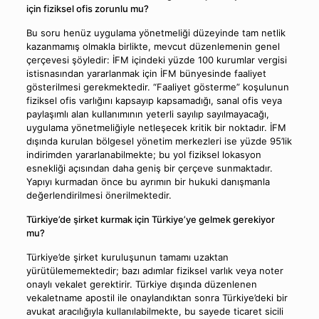
için fiziksel ofis zorunlu mu?
Bu soru henüz uygulama yönetmeliği düzeyinde tam netlik
kazanmamış olmakla birlikte, mevcut düzenlemenin genel
çerçevesi şöyledir: İFM içindeki yüzde 100 kurumlar vergisi
istisnasından yararlanmak için İFM bünyesinde faaliyet
gösterilmesi gerekmektedir. “Faaliyet gösterme” koşulunun
fiziksel ofis varlığını kapsayıp kapsamadığı, sanal ofis veya
paylaşımlı alan kullanımının yeterli sayılıp sayılmayacağı,
uygulama yönetmeliğiyle netleşecek kritik bir noktadır. İFM
dışında kurulan bölgesel yönetim merkezleri ise yüzde 95’lik
indirimden yararlanabilmekte; bu yol fiziksel lokasyon
esnekliği açısından daha geniş bir çerçeve sunmaktadır.
Yapıyı kurmadan önce bu ayrımın bir hukuki danışmanla
değerlendirilmesi önerilmektedir.
Türkiye’de şirket kurmak için Türkiye’ye gelmek gerekiyor
mu?
Türkiye’de şirket kuruluşunun tamamı uzaktan
yürütülememektedir; bazı adımlar fiziksel varlık veya noter
onaylı vekalet gerektirir. Türkiye dışında düzenlenen
vekaletname apostil ile onaylandıktan sonra Türkiye’deki bir
avukat aracılığıyla kullanılabilmekte, bu sayede ticaret sicili