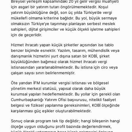
Bireysel yerleşim kapsamındaki 20 yıl gelir vergisi muafiyeti
için asgari bir yatırım tutarı öngörülmemektedir. Koşul
yatırım büyüklüğüne değil, son üç yılda Türkiye’de vergi
mükellefi olmama kriterine bağlıdır. Bu yol, büyük sermaye
olmaksızın Türkiye’ye taşınmayı planlayan serbest meslek
sahipleri, dijital girişimciler ve küçük ölçekli işletme sahipleri
için de geçerlidir.
Hizmet ihracatı yapan küçük şirketler açısından ise tablo
benzer biçimde esnektir. Yazılım, tasarım, mühendislik veya
danışmanlık hizmetini yurt dışına satan bir KOBİ, şirket
büyüklüğünden bağımsız olarak hizmet ihracatı vergi
istisnasından yararlanabilmektedir. Bu istisna için ciro veya
çalışan sayısı sınırı belirlenmemiştir.
Öte yandan İFM kurumlar vergisi istisnası ve bölgesel
yönetim merkezi statüsü, yapısal olarak daha büyük
kurumsal yapıları hedeflemektedir. Bu yollar için gerekli olan
Cumhurbaşkanlığı Yatırım Ofisi başvurusu, nitelikli faaliyet
belgesi ve fiziksel yapılanma gereksinimleri, KOBİ ölçeğinde
karşılanması güç eşikler oluşturabilmektedir.
Sonuç olarak program tek tip değildir; hangi bileşenin hangi
ölçeğe uygun olduğunu profil bazında değerlendirmek,