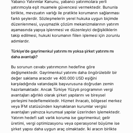
Yabancı Yatırımlar Kanunu, yabancı yatırımcılara yerli
yatırımcıyla eşit muamele güvencesi vermektedir. Bununla
birlikte, mevzuatın varlığı ile pratikte korumanın sağlanması
farklı şeylerdir. Sözleşmelerin yerel hukuka uygun biçimde
düzenlenmesi, uyuşmazlık çözüm mekanizmalarının yatırım
aşamasında yapıya işlenmesi ve düzenleyici değişikliklerin
takip edilmesi, hukuki korumanın fiilen işlemesi için zorunlu
adımlardır.
Türkiye’de gayrimenkul yatırımı mı yoksa şirket yatırımı mı
daha avantajlı?
Bu sorunun cevabı yatırımcının hedefine göre
değişmektedir. Gayrimenkul yatırımı daha öngörülebilir bir
değer saklama aracıdır ve 400.000 USD eşiğini
karşıladığında vatandaşlık başvurusuna doğrudan zemin
hazırlamaktadır. Ancak Türkiye Yüzyılı programının vergi
avantajları ağırlıklı olarak şirket yapılarını ve bireysel
yerleşimi hedeflemektedir. Hizmet ihracatı, bölgesel merkez
veya İFM statüsünden kaynaklanan kurumlar vergisi
avantajları yalnızca kurumsal yapılar üzerinden işlemektedir.
Yatırım hedefi salt varlık koruma ise gayrimenkul; gelir
üretimi, vergi optimizasyonu veya operasyonel büyüme ise
şirket yapısı daha uygun araç olmaktadır. İki aracın birlikte