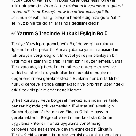
küçük ölçekli yatırımcının boşa kürek çekmesini önleyen
kritik bir adımdır.
What is the minimum investment required
to benefit from Turkey’s new incentive package?
Bu
sorunun cevabı, hangi bileşeni hedeflediğinize göre “sıfır”
ile “yüz binlerce dolar” arasında değişmektedir.
✅ Yatırım Sürecinde Hukuki Eşliğin Rolü
Türkiye Yüzyılı programı büyük ölçüde vergi hukukunu
ilgilendiren bir pakettir. Ancak yabancı yatırımcı açısından
tek bileşen vergi değildir. Bireysel yerleşim planlayan bir
yatırımcı eş zamanlı olarak ikamet iznini düzenlemesi, varsa
Türk vatandaşlığı hedefini bu sürece entegre etmesi ve
varlık transferinin kaynak ülkedeki hukuki sonuçlarını
değerlendirmesi gerekmektedir. Bunların her biri farklı bir
hukuki çerçeve altında çalışmaktadır ve birbirinin üzerindeki
etkisi tek disiplinle değerlendirilemez.
Şirket kuruluşu veya bölgesel merkez açısından ise tablo
benzer biçimde çok katmanlıdır. İFM statüsü almak için
Cumhurbaşkanlığı Yatırım ve Finans Ofisi’ne başvuru
gerekmektedir. Bölgesel yönetim merkezi statüsünün
uygulama kriterleri henüz uygulama yönetmeliği
çerçevesinde netleşmeye devam etmektedir. Şirketin
Türkiye’deki yapısının kurumlar vergisi avantajını tam olarak