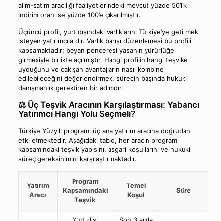
alım-satım aracılığı faaliyetlerindeki mevcut yüzde 50’lik
indirim oran ise yüzde 100’e çıkarılmıştır.
Üçüncü profil, yurt dışındaki varlıklarını Türkiye’ye getirmek
isteyen yatırımcılardır. Varlık barışı düzenlemesi bu profili
kapsamaktadır; beyan penceresi yasanın yürürlüğe
girmesiyle birlikte açılmıştır. Hangi profilin hangi teşvike
uyduğunu ve çakışan avantajların nasıl kombine
edilebileceğini değerlendirmek, sürecin başında hukuki
danışmanlık gerektiren bir adımdır.
⚖️ Üç Teşvik Aracının Karşılaştırması: Yabancı
Yatırımcı Hangi Yolu Seçmeli?
Türkiye Yüzyılı programı üç ana yatırım aracına doğrudan
etki etmektedir. Aşağıdaki tablo, her aracın program
kapsamındaki teşvik yapısını, asgari koşullarını ve hukuki
süreç gereksinimini karşılaştırmaktadır.
Program
Yatırım
Temel
Kapsamındaki
Süre
Aracı
Koşul
Teşvik
Yurt dışı
Son 3 yılda