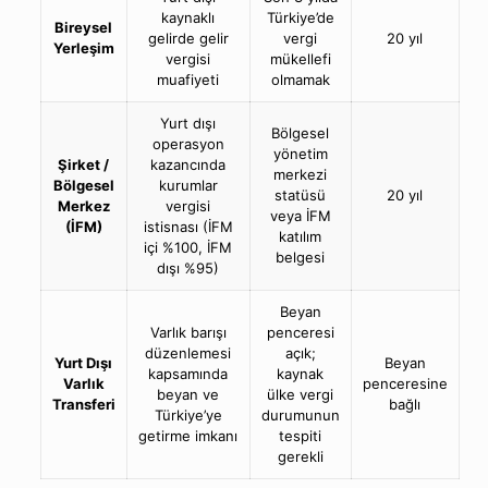
kaynaklı
Türkiye’de
Bireysel
gelirde gelir
vergi
20 yıl
Yerleşim
vergisi
mükellefi
muafiyeti
olmamak
Yurt dışı
Bölgesel
operasyon
yönetim
Şirket /
kazancında
merkezi
Bölgesel
kurumlar
statüsü
20 yıl
Merkez
vergisi
veya İFM
(İFM)
istisnası (İFM
katılım
içi %100, İFM
belgesi
dışı %95)
Beyan
Varlık barışı
penceresi
düzenlemesi
açık;
Yurt Dışı
Beyan
kapsamında
kaynak
Varlık
penceresine
beyan ve
ülke vergi
Transferi
bağlı
Türkiye’ye
durumunun
getirme imkanı
tespiti
gerekli