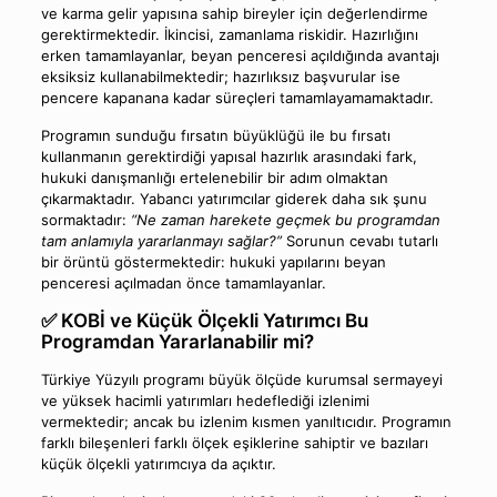
ve karma gelir yapısına sahip bireyler için değerlendirme
gerektirmektedir. İkincisi, zamanlama riskidir. Hazırlığını
erken tamamlayanlar, beyan penceresi açıldığında avantajı
eksiksiz kullanabilmektedir; hazırlıksız başvurular ise
pencere kapanana kadar süreçleri tamamlayamamaktadır.
Programın sunduğu fırsatın büyüklüğü ile bu fırsatı
kullanmanın gerektirdiği yapısal hazırlık arasındaki fark,
hukuki danışmanlığı ertelenebilir bir adım olmaktan
çıkarmaktadır. Yabancı yatırımcılar giderek daha sık şunu
sormaktadır:
“Ne zaman harekete geçmek bu programdan
tam anlamıyla yararlanmayı sağlar?”
Sorunun cevabı tutarlı
bir örüntü göstermektedir: hukuki yapılarını beyan
penceresi açılmadan önce tamamlayanlar.
✅ KOBİ ve Küçük Ölçekli Yatırımcı Bu
Programdan Yararlanabilir mi?
Türkiye Yüzyılı programı büyük ölçüde kurumsal sermayeyi
ve yüksek hacimli yatırımları hedeflediği izlenimi
vermektedir; ancak bu izlenim kısmen yanıltıcıdır. Programın
farklı bileşenleri farklı ölçek eşiklerine sahiptir ve bazıları
küçük ölçekli yatırımcıya da açıktır.