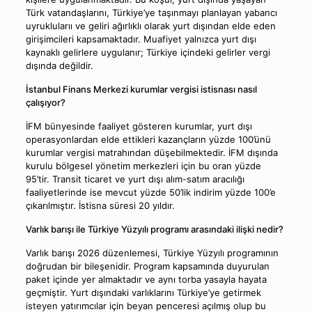
Türk vatandaşlarını, Türkiye’ye taşınmayı planlayan yabancı
uyruklularıı ve geliri ağırlıklı olarak yurt dışından elde eden
girişimcileri kapsamaktadır. Muafiyet yalnızca yurt dışı
kaynaklı gelirlere uygulanır; Türkiye içindeki gelirler vergi
dışında değildir.
İstanbul Finans Merkezi kurumlar vergisi istisnası nasıl
çalışıyor?
İFM bünyesinde faaliyet gösteren kurumlar, yurt dışı
operasyonlardan elde ettikleri kazançların yüzde 100’ünü
kurumlar vergisi matrahından düşebilmektedir. İFM dışında
kurulu bölgesel yönetim merkezleri için bu oran yüzde
95’tir. Transit ticaret ve yurt dışı alım-satım aracılığı
faaliyetlerinde ise mevcut yüzde 50’lik indirim yüzde 100’e
çıkarılmıştır. İstisna süresi 20 yıldır.
Varlık barışı ile Türkiye Yüzyılı programı arasındaki ilişki nedir?
Varlık barışı 2026 düzenlemesi, Türkiye Yüzyılı programının
doğrudan bir bileşenidir. Program kapsamında duyurulan
paket içinde yer almaktadır ve aynı torba yasayla hayata
geçmiştir. Yurt dışındaki varlıklarını Türkiye’ye getirmek
isteyen yatırımcılar için beyan penceresi açılmış olup bu