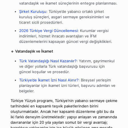
vatandaşlık ve ikamet süreçlerinin entegre planlanması.
Şirket Kuruluşu
: Türkiye’de yabancı ortaklı şirket
kuruluş süreçleri, asgari sermaye gereksinimleri ve
ticaret sicili prosedürleri.
2026 Türkiye Vergi Güncellemesi
: Kurumlar vergisi
indirimleri, hizmet ihracatı avantajları ve İFM
düzenlemelerini kapsayan güncel vergi değişiklikleri.
🔹 Vatandaşlık ve İkamet
Türk Vatandaşlığı Nasıl Kazanılır?
: Yatırım, gayrimenkul
ve diğer yollarla Türk vatandaşlığı başvurusu için
güncel koşullar ve prosedür.
Türkiye’de İkamet İzni Nasıl Alınır?
: Bireysel yerleşim
planlayanlar için ikamet izni türleri, başvuru adımları ve
belgeler.
Türkiye Yüzyılı programı, Türkiye’nin yabancı sermaye çekme
tarihindeki en kapsamlı teşvik paketlerinden birini
oluşturmaktadır. Ancak her kapsamlı düzenleme gibi bu da
iki farklı deneyim üretmektedir: yapıyı anlayan ve zamanında
davrananlar için 20 yıla yayılan somut bir vergi avantajı;
hazırlıksız yaklaşanlar için ise büyük görünen ama mesafe