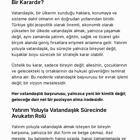
Bir Karardır?
Vatandaşlık, bir ülkenin sunduğu haklara, korumaya ve
sisteme dahil olmanın en doğrudan yollarından biridir.
Türkiye gibi jeopolitik olarak önemli, ekonomik olarak
yükselen bir ülkede vatandaşlık almak; yalnızca yaşamak
değil, aynı zamanda yatırım, eğitim, sağlık ve ticaret gibi
birçok alanda geniş fırsatlara erişmek anlamına gelir. Yatırım
yoluyla vatandaşlık, bu süreçte yalnızca bireysel değil,
kuşaklar boyu sürecek bir stratejik karar olabilir.
Üstelik bu karar, sadece bireyin değil; ailesinin, çocuklarının
ve gelecekteki iş ortaklarının da hukuki güvenliğini teminat
altına alır. Bu nedenle vatandaşlık başvurusu bir evrak işlemi
değil; bir vizyon meselesidir.
Her vatandaşlık başvurusu, yalnızca yeni bir kimlik değil;
geleceğe dair net bir pozisyon alma iradesidir.
Yatırım Yoluyla Vatandaşlık Sürecinde
Avukatın Rolü
Yatırım yoluyla vatandaşlık almak isteyen bir bireyin
karşısına, yalnızca bir dizi form ve belge çıkmaz. Asıl
mesele, bu belgelerin hangi sırayla, hangi zamanlamayla ve