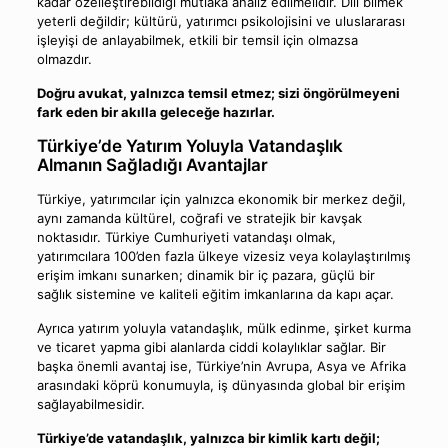
kadar özelleştirebildiği mutlaka analiz edilmelidir. Dili bilmek
yeterli değildir; kültürü, yatırımcı psikolojisini ve uluslararası
işleyişi de anlayabilmek, etkili bir temsil için olmazsa
olmazdır.
Doğru avukat, yalnızca temsil etmez; sizi öngörülmeyeni
fark eden bir akılla geleceğe hazırlar.
Türkiye’de Yatırım Yoluyla Vatandaşlık
Almanın Sağladığı Avantajlar
Türkiye, yatırımcılar için yalnızca ekonomik bir merkez değil,
aynı zamanda kültürel, coğrafi ve stratejik bir kavşak
noktasıdır. Türkiye Cumhuriyeti vatandaşı olmak,
yatırımcılara 100’den fazla ülkeye vizesiz veya kolaylaştırılmış
erişim imkanı sunarken; dinamik bir iç pazara, güçlü bir
sağlık sistemine ve kaliteli eğitim imkanlarına da kapı açar.
Ayrıca yatırım yoluyla vatandaşlık, mülk edinme, şirket kurma
ve ticaret yapma gibi alanlarda ciddi kolaylıklar sağlar. Bir
başka önemli avantaj ise, Türkiye’nin Avrupa, Asya ve Afrika
arasındaki köprü konumuyla, iş dünyasında global bir erişim
sağlayabilmesidir.
Türkiye’de vatandaşlık, yalnızca bir kimlik kartı değil;