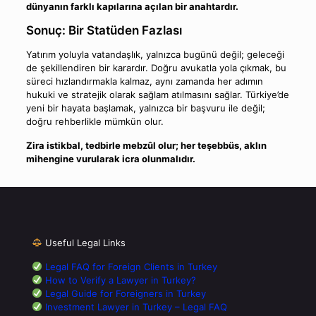
dünyanın farklı kapılarına açılan bir anahtardır.
Sonuç: Bir Statüden Fazlası
Yatırım yoluyla vatandaşlık, yalnızca bugünü değil; geleceği
de şekillendiren bir karardır. Doğru avukatla yola çıkmak, bu
süreci hızlandırmakla kalmaz, aynı zamanda her adımın
hukuki ve stratejik olarak sağlam atılmasını sağlar. Türkiye’de
yeni bir hayata başlamak, yalnızca bir başvuru ile değil;
doğru rehberlikle mümkün olur.
Zira istikbal, tedbirle mebzûl olur; her teşebbüs, aklın
mihengine vurularak icra olunmalıdır.
Useful Legal Links
Legal FAQ for Foreign Clients in Turkey
How to Verify a Lawyer in Turkey?
Legal Guide for Foreigners in Turkey
Investment Lawyer in Turkey – Legal FAQ