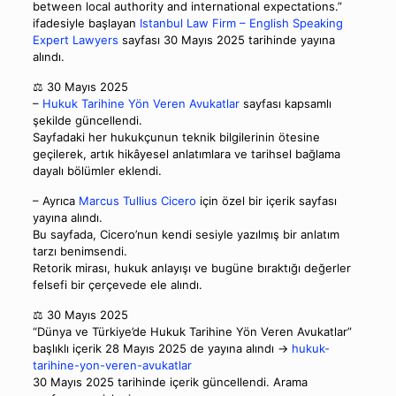
between local authority and international expectations.”
ifadesiyle başlayan
Istanbul Law Firm – English Speaking
Expert Lawyers
sayfası 30 Mayıs 2025 tarihinde yayına
alındı.
⚖️ 30 Mayıs 2025
–
Hukuk Tarihine Yön Veren Avukatlar
sayfası kapsamlı
şekilde güncellendi.
Sayfadaki her hukukçunun teknik bilgilerinin ötesine
geçilerek, artık hikâyesel anlatımlara ve tarihsel bağlama
dayalı bölümler eklendi.
– Ayrıca
Marcus Tullius Cicero
için özel bir içerik sayfası
yayına alındı.
Bu sayfada, Cicero’nun kendi sesiyle yazılmış bir anlatım
tarzı benimsendi.
Retorik mirası, hukuk anlayışı ve bugüne bıraktığı değerler
felsefi bir çerçevede ele alındı.
⚖️ 30 Mayıs 2025
“Dünya ve Türkiye’de Hukuk Tarihine Yön Veren Avukatlar”
başlıklı içerik 28 Mayıs 2025 de yayına alındı →
hukuk-
tarihine-yon-veren-avukatlar
30 Mayıs 2025 tarihinde içerik güncellendi. Arama