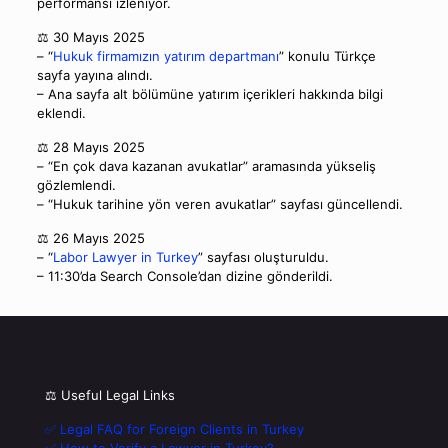
performansı izleniyor.
⚖️ 30 Mayıs 2025
– “
Hukuk firmamızın yatırım departmanı
” konulu Türkçe
sayfa yayına alındı.
– Ana sayfa alt bölümüne yatırım içerikleri hakkında bilgi
eklendi.
⚖️ 28 Mayıs 2025
– “En çok dava kazanan avukatlar” aramasında yükseliş
gözlemlendi.
– “Hukuk tarihine yön veren avukatlar” sayfası güncellendi.
⚖️ 26 Mayıs 2025
– “
Labor Lawyer in Turkey
” sayfası oluşturuldu.
– 11:30’da Search Console’dan dizine gönderildi.
⚖️ Useful Legal Links
✅ Legal FAQ for Foreign Clients in Turkey